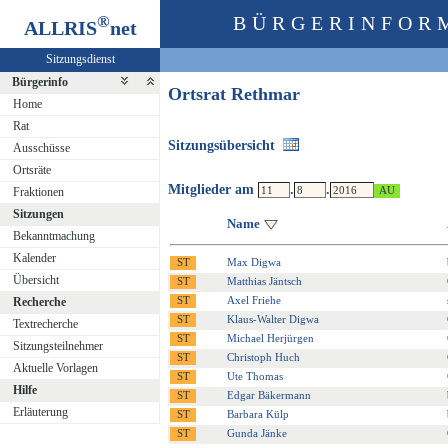
®
BÜRGERINFOR
ALLRIS
net
Sitzungsdienst
Bürgerinfo
Ortsrat Rethmar
Home
Rat
Sitzungsübersicht
Ausschüsse
Ortsräte
Mitglieder am
.
.
Fraktionen
Sitzungen
Name
Bekanntmachung
Kalender
Max Digwa
Übersicht
Matthias Jäntsch
Axel Friehe
Recherche
Klaus-Walter Digwa
Textrecherche
Michael Herjürgen
Sitzungsteilnehmer
Christoph Huch
Aktuelle Vorlagen
Ute Thomas
Hilfe
Edgar Bäkermann
Erläuterung
Barbara Külp
Gunda Jänke