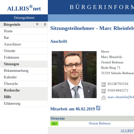
®
BÜRGERINFOR
ALLRIS
net
Sitzungsdienst
Bürgerinfo
Sitzungsteilnehmer - Marc Rheinfe
Home
Rat
Anschrift
Ausschüsse
Ortsräte
Herrn
Marc Rheinfels
Fraktionen
Ortsteil Rethmar
Sitzungen
Bode-Ring 71
Bekanntmachung
31319 Sehnde-Rethmar
Kalender
Übersicht
05138/701516
Recherche
0163/4942272
Hilfe
marc.rheinfels@bd
Erläuterung
Mitarbeit am 06.02.2019
Ortsräte
Ortsrat Rethmar
ALLRIS