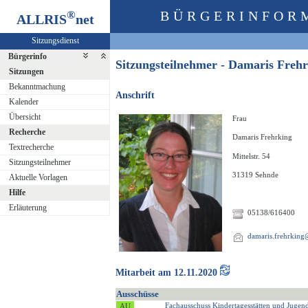
®
BÜRGERINFOR
ALLRIS
net
Sitzungsdienst
Bürgerinfo
Sitzungsteilnehmer - Damaris Fre
Sitzungen
Bekanntmachung
Anschrift
Kalender
Übersicht
Frau
Recherche
Damaris Frehrking
Textrecherche
Mittelstr. 54
Sitzungsteilnehmer
31319 Sehnde
Aktuelle Vorlagen
Hilfe
Erläuterung
05138/616400
damaris.frehrking
Mitarbeit am 12.11.2020
Ausschüsse
Fachausschuss Kindertagesstätten und Jugen