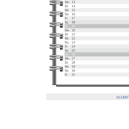
Mo
13
Di
14
Mi
15
Do
16
Fr
17
Sa
18
So
19
Mo
20
Di
21
Mi
22
Do
23
Fr
24
Sa
25
So
26
Mo
27
Di
28
Mi
29
Do
30
Fr
31
ALLRIS