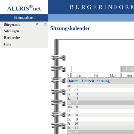
®
BÜRGERINFOR
ALLRIS
net
Sitzungsdienst
Bürgerinfo
Sitzungskalender
Sitzungen
Recherche
Hilfe
1998
<
Jan
Feb
Mar
Apr
Datum
Uhrzeit
Sitzung
Mi
1
Do
2
Fr
3
Sa
4
So
5
Mo
6
Di
7
Mi
8
Do
9
Fr
10
Sa
11
So
12