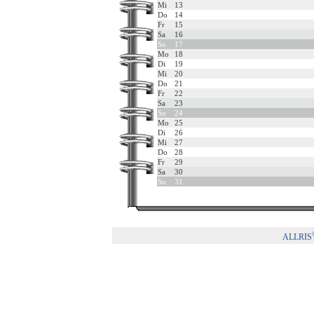
Mi
13
Do
14
Fr
15
Sa
16
So
17
Mo
18
Di
19
Mi
20
Do
21
Fr
22
Sa
23
So
24
Mo
25
Di
26
Mi
27
Do
28
Fr
29
Sa
30
So
31
ALLRIS