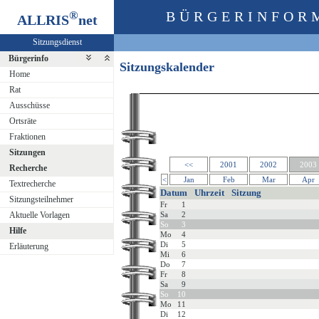
®
BÜRGERINFOR
ALLRIS
net
Sitzungsdienst
Bürgerinfo
Sitzungskalender
Home
Rat
Ausschüsse
Ortsräte
Fraktionen
Sitzungen
<<
2001
2002
2003
Recherche
<
Jan
Feb
Mar
Apr
Textrecherche
Datum
Uhrzeit
Sitzung
Sitzungsteilnehmer
Fr
1
Aktuelle Vorlagen
Sa
2
So
3
Hilfe
Mo
4
Di
5
Erläuterung
Mi
6
Do
7
Fr
8
Sa
9
So
10
Mo
11
Di
12