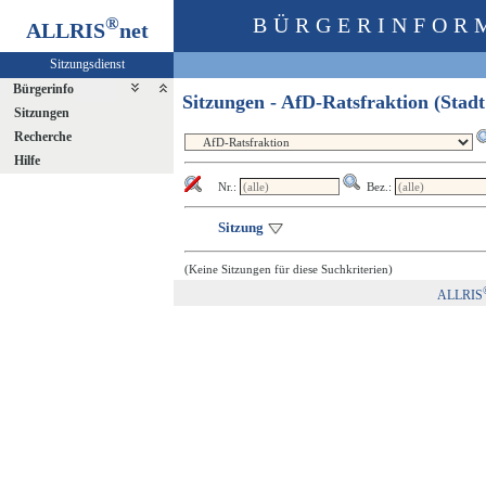
®
BÜRGERINFOR
ALLRIS
net
Sitzungsdienst
Bürgerinfo
Sitzungen - AfD-Ratsfraktion (Sta
Sitzungen
Recherche
Hilfe
Nr.:
Bez.:
Sitzung
(Keine Sitzungen für diese Suchkriterien)
ALLRIS