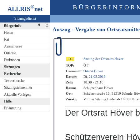
®
BÜRGERINFOR
ALLRIS
net
Sitzungsdienst
Bürgerinfo
Auszug - Vergabe von Ortsratsmitt
Home
Rat
Ausschüsse
Ortsräte
Sitzung des Ortsrates Höver
Fraktionen
TOP:
Ö 7
Sitzungen
Gremium:
Ortsrat Höver
Recherche
Datum:
Di,
21.05.2019
Textrecherche
Zeit:
18:30 - 21:10
Sitzungsteilnehmer
Raum:
Schützenhaus Höver
Ort:
Schützenstraße 10, 31319 Sehnde-Höv
Aktuelle Vorlagen
Zusatz:
Vor der Sitzung findet ab 16:00 Uhr e
Hilfe
Erläuterung
Der Ortsrat Höver b
Schützenverein Hö