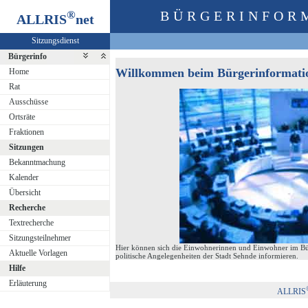
®
BÜRGERINFOR
ALLRIS
net
Sitzungsdienst
Bürgerinfo
Willkommen beim Bürgerinformatio
Home
Rat
Ausschüsse
Ortsräte
Fraktionen
Sitzungen
Bekanntmachung
Kalender
Übersicht
Recherche
Textrecherche
Sitzungsteilnehmer
Hier können sich die Einwohnerinnen und Einwohner im Bür
Aktuelle Vorlagen
politische Angelegenheiten der Stadt Sehnde informieren.
Hilfe
Erläuterung
ALLRIS