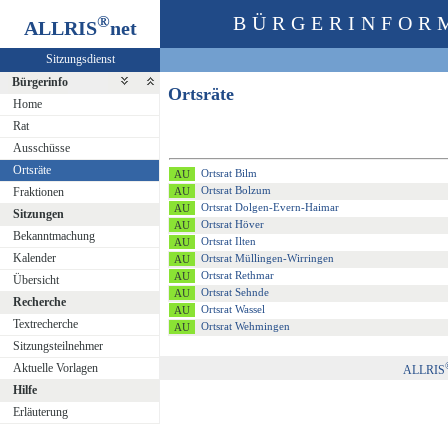
®
BÜRGERINFOR
ALLRIS
net
Sitzungsdienst
Bürgerinfo
Ortsräte
Home
Rat
Ausschüsse
Ortsräte
Ortsrat Bilm
Ortsrat Bolzum
Fraktionen
Ortsrat Dolgen-Evern-Haimar
Sitzungen
Ortsrat Höver
Bekanntmachung
Ortsrat Ilten
Kalender
Ortsrat Müllingen-Wirringen
Ortsrat Rethmar
Übersicht
Ortsrat Sehnde
Recherche
Ortsrat Wassel
Textrecherche
Ortsrat Wehmingen
Sitzungsteilnehmer
Aktuelle Vorlagen
ALLRIS
Hilfe
Erläuterung