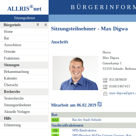
®
BÜRGERINFOR
ALLRIS
net
Sitzungsdienst
Bürgerinfo
Sitzungsteilnehmer - Max Digwa
Home
Rat
Anschrift
Ausschüsse
Ortsräte
Herrn
Max Digwa
Fraktionen
Gänsekamp 1
Sitzungen
31319 Sehnde- Rethma
Bekanntmachung
Kalender
05138/9839
Übersicht
0160/2467415
Recherche
max-digwa@gmx.
Textrecherche
Sitzungsteilnehmer
Mitarbeit am 06.02.2019
Aktuelle Vorlagen
Rat
Hilfe
Rat der Stadt Sehnde
Erläuterung
Stadtratfraktionen
SPD-Ratsfraktion
SPD/Bündnis 90/Die Grünen Gruppe -Rat-