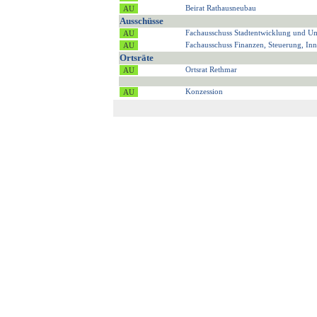
Beirat Rathausneubau
Ausschüsse
Fachausschuss Stadtentwicklung und U
Fachausschuss Finanzen, Steuerung, Inn
Ortsräte
Ortsrat Rethmar
Konzession