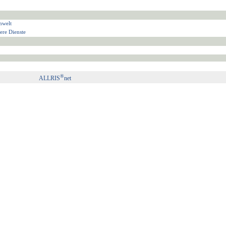
mwelt
ere Dienste
®
ALLRIS
net