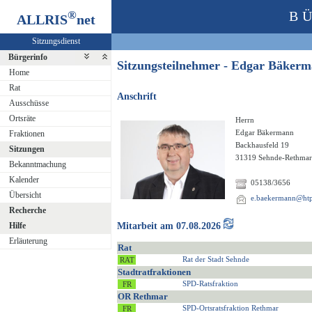
®
B
ALLRIS
net
Sitzungsdienst
Bürgerinfo
Sitzungsteilnehmer - Edgar Bäke
Home
Rat
Anschrift
Ausschüsse
Ortsräte
Herrn
Edgar Bäkermann
Fraktionen
Backhausfeld 19
Sitzungen
31319 Sehnde-Rethmar
Bekanntmachung
Kalender
05138/3656
Übersicht
e.baekermann@htp-
Recherche
Hilfe
Mitarbeit am 07.08.2026
Erläuterung
Rat
Rat der Stadt Sehnde
Stadtratfraktionen
SPD-Ratsfraktion
OR Rethmar
SPD-Ortsratsfraktion Rethmar