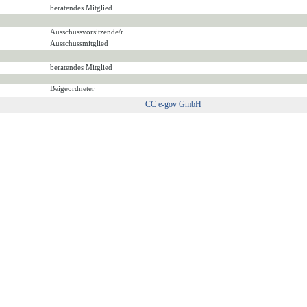
beratendes Mitglied
Ausschussvorsitzende/r
Ausschussmitglied
beratendes Mitglied
Beigeordneter
CC e-gov GmbH