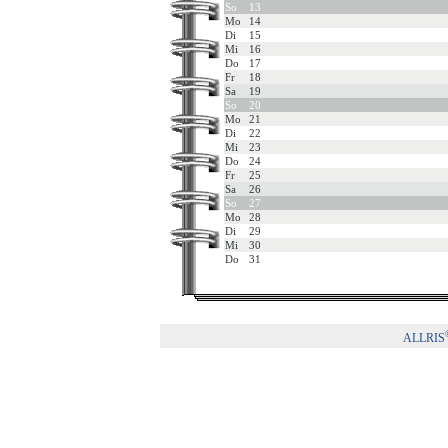
So
13
Mo
14
Di
15
Mi
16
Do
17
Fr
18
Sa
19
So
20
Mo
21
Di
22
Mi
23
Do
24
Fr
25
Sa
26
So
27
Mo
28
Di
29
Mi
30
Do
31
ALLRIS