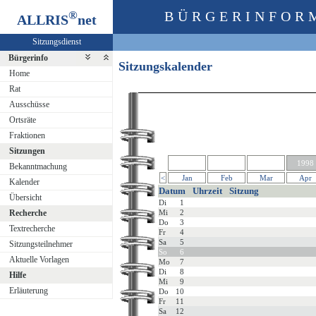
®
BÜRGERINFOR
ALLRIS
net
Sitzungsdienst
Bürgerinfo
Sitzungskalender
Home
Rat
Ausschüsse
Ortsräte
Fraktionen
Sitzungen
1998
Bekanntmachung
<
Jan
Feb
Mar
Apr
Kalender
Datum
Uhrzeit
Sitzung
Übersicht
Di
1
Recherche
Mi
2
Do
3
Textrecherche
Fr
4
Sa
5
Sitzungsteilnehmer
So
6
Aktuelle Vorlagen
Mo
7
Di
8
Hilfe
Mi
9
Erläuterung
Do
10
Fr
11
Sa
12