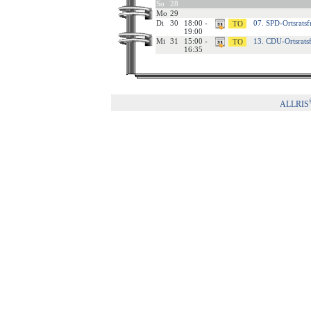
So
28
Mo
29
Di
30
18:00 -
07. SPD-Ortsratsf
19:00
Mi
31
15:00 -
13. CDU-Ortsrats
16:35
ALLRIS