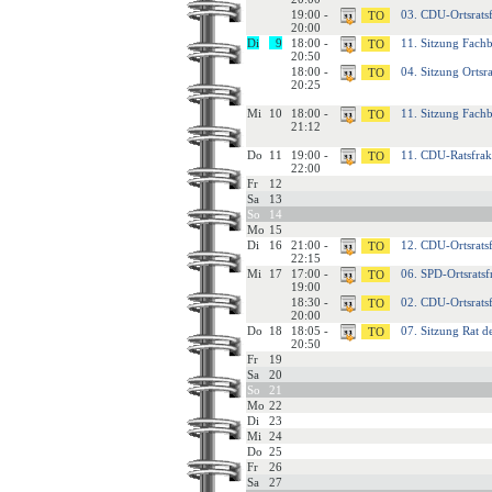
19:00 -
03. CDU-Ortsrats
20:00
Di
9
18:00 -
11. Sitzung Fachb
20:50
18:00 -
04. Sitzung Ortsr
20:25
Mi
10
18:00 -
11. Sitzung Fach
21:12
Do
11
19:00 -
11. CDU-Ratsfrak
22:00
Fr
12
Sa
13
So
14
Mo
15
Di
16
21:00 -
12. CDU-Ortsrats
22:15
Mi
17
17:00 -
06. SPD-Ortsratsf
19:00
18:30 -
02. CDU-Ortsrats
20:00
Do
18
18:05 -
07. Sitzung Rat d
20:50
Fr
19
Sa
20
So
21
Mo
22
Di
23
Mi
24
Do
25
Fr
26
Sa
27