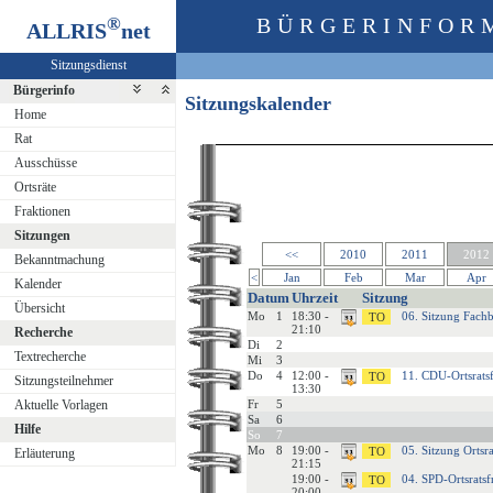
®
BÜRGERINFOR
ALLRIS
net
Sitzungsdienst
Bürgerinfo
Sitzungskalender
Home
Rat
Ausschüsse
Ortsräte
Fraktionen
Sitzungen
<<
2010
2011
2012
Bekanntmachung
<
Jan
Feb
Mar
Apr
Kalender
Datum
Uhrzeit
Sitzung
Übersicht
Mo
1
18:30 -
06. Sitzung Fachb
21:10
Recherche
Di
2
Textrecherche
Mi
3
Do
4
12:00 -
11. CDU-Ortsrats
Sitzungsteilnehmer
13:30
Aktuelle Vorlagen
Fr
5
Sa
6
Hilfe
So
7
Mo
8
19:00 -
05. Sitzung Ortsra
Erläuterung
21:15
19:00 -
04. SPD-Ortsrats
20:00